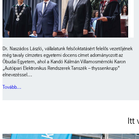
Dr. Naszádos László, vállalatunk felsőoktatásért felelős vezetőjének
még tavaly címzetes egyetemi docens címet adományozott az
Óbudai Egyetem, ahol a Kandó Kálmán Villamosmérnöki Karon
„Autóipari Elektronikus Rendszerek Tanszék – thyssenkrupp”
elnevezéssel…
Tovább…
Itt