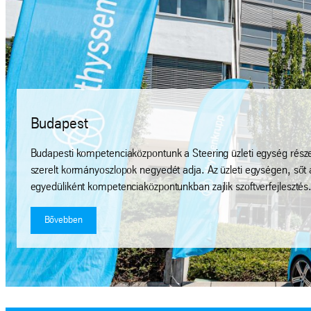
Budapest
Budapesti kompetenciaközpontunk a Steering üzleti egység része
szerelt kormányoszlopok negyedét adja. Az üzleti egységen, sőt a
egyedüliként kompetenciaközpontunkban zajlik szoftverfejlesztés
Bővebben