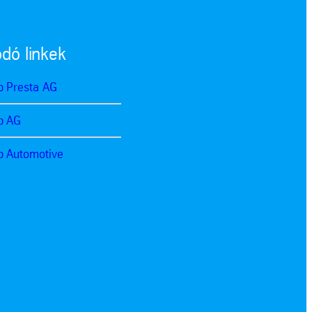
dó linkek
p Presta AG
p AG
p Automotive