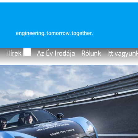
Hírek
Az Év Irodája
Rólunk
Itt vagyun