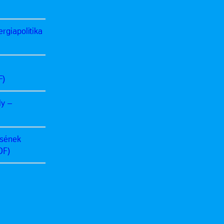
rgiapolitika
F)
ly –
ésének
DF)