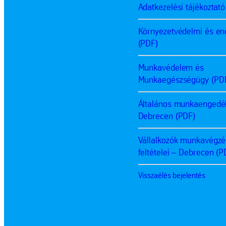
Adatkezelési tájékoztató
Környezetvédelmi és ene
(PDF)
Munkavédelem és
Munkaegészségügy (PD
Általános munkaengedé
Debrecen (PDF)
Vállalkozók munkavégz
feltételei – Debrecen (P
Visszaélés bejelentés