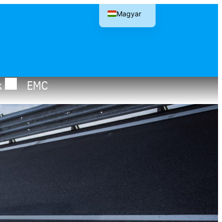
Magyar
English
k
EMC