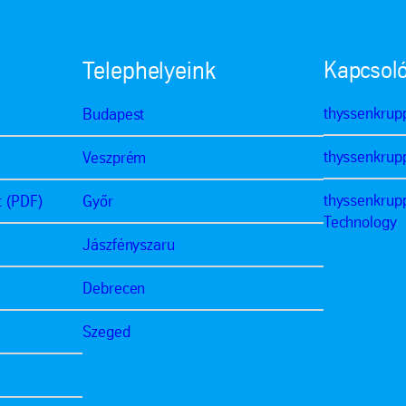
Kapcsoló
Telephelyeink
thyssenkrup
Budapest
thyssenkrup
Veszprém
thyssenkrup
t (PDF)
Győr
Technology
Jászfényszaru
Debrecen
Szeged