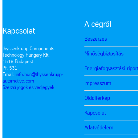
A cégről
Kapcsolat
Beszerzés
thyssenkrupp Components
Minőségbiztosítás
Technology Hungary Kft.
1519 Budapest
Energiafogyasztási ripor
Pf. 531
Email:
info.hun@thyssenkrupp-
automotive.com
Impresszum
Szerzői jogok és védjegyek
Oldaltérkép
Kapcsolat
Adatvédelem