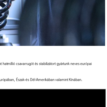
tmillió csavarrugót és stabilizátort gyártunk neves európai
n: Európában, Észak-és Dél-Amerikában valamint Kínában.