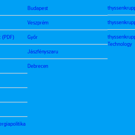
thyssenkrup
Budapest
thyssenkrup
Veszprém
thyssenkrup
t (PDF)
Győr
Technology
Jászfényszaru
Debrecen
rgiapolitika