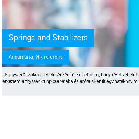
Springs and Stabilizers
József, gépkezelő technikus
„A németországi betanulás során nagy élmény volt együttműködni brazil