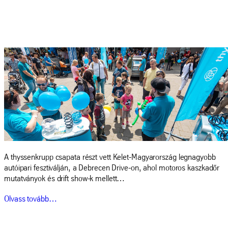
A thyssenkrupp csapata részt vett Kelet-Magyarország legnagyobb
autóipari fesztiválján, a Debrecen Drive-on, ahol motoros kaszkadőr
mutatványok és drift show-k mellett…
Olvass tovább…