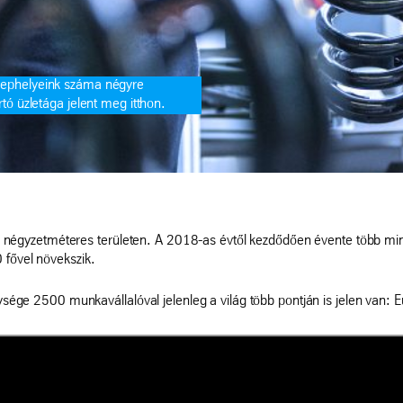
elephelyeink száma négyre
tó üzletága jelent meg itthon.
yzetméteres területen. A 2018-as évtől kezdődően évente több mint ha
 fővel növekszik.
egysége 2500 munkavállalóval jelenleg a világ több pontján is jelen va