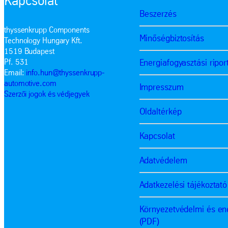
Kapcsolat
Beszerzés
thyssenkrupp Components
Minőségbiztosítás
Technology Hungary Kft.
1519 Budapest
Energiafogyasztási ripor
Pf. 531
Email:
info.hun@thyssenkrupp-
automotive.com
Impresszum
Szerzői jogok és védjegyek
Oldaltérkép
Kapcsolat
Adatvédelem
Adatkezelési tájékoztató
Környezetvédelmi és ene
(PDF)