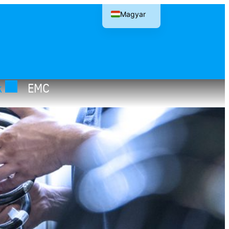
Magyar
English
k
EMC