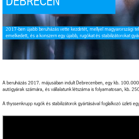
DEBRECEN
2017-ben újabb beruházás vette kezdetét, mellyel magyarországi t
emelkedett, és a konszern egy újabb, rugókat és stabilizátorokat gyár
A beruházás 2017. májusában indult Debrecenben, egy kb. 100.000 nég
autógyárak számára, és vállalatunk létszáma is folyamatosan, kb. 250
A thyssenkrupp rugók és stabilizátorok gyártásával foglalkozó üzleti 