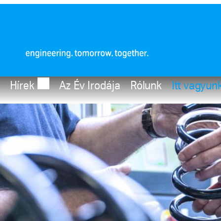
Hírek
Az Év Irodája
Rólunk
Itt vagyun