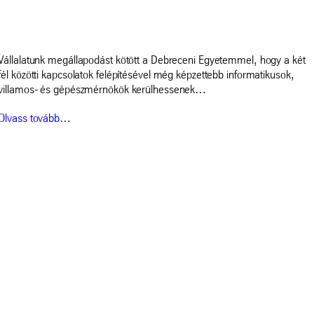
Vállalatunk megállapodást kötött a Debreceni Egyetemmel, hogy a két
fél közötti kapcsolatok felépítésével még képzettebb informatikusok,
villamos- és gépészmérnökök kerülhessenek…
Olvass tovább…