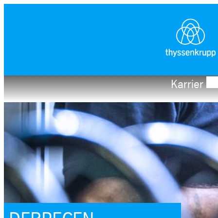
Ugrás
a
tartalomhoz
Karrier