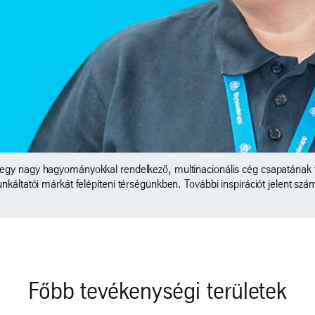
 kollégákkal. A felelősségteljes munka és a számtalan szakmai kihívás 
Főbb tevékenységi területek