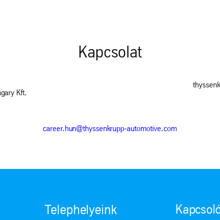
Kapcsolat
thyssen
ary Kft.
career.hun@thyssenkrupp-automotive.com
Kapcsoló
Telephelyeink